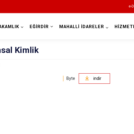
e-D
AKAMLIK
EĞİRDİR
MAHALLİ İDARELER
HİZMET
Isparta
sal Kimlik
Byte
indir
Atabey
Eğirdir
Gelendost
Gönen