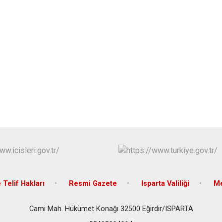
Keçiborlu
Şarkikaraağa
e Telif Hakları
Resmi Gazete
Isparta Valiliği
Me
Cami Mah. Hükümet Konağı 32500 Eğirdir/ISPARTA