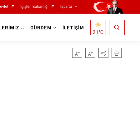
evlet
İçişleri Bakanlığı
Isparta
LERİMİZ
GÜNDEM
İLETİŞİM
21
°C
Senirkent
Sütçüler
Uluborlu
Yalvaç