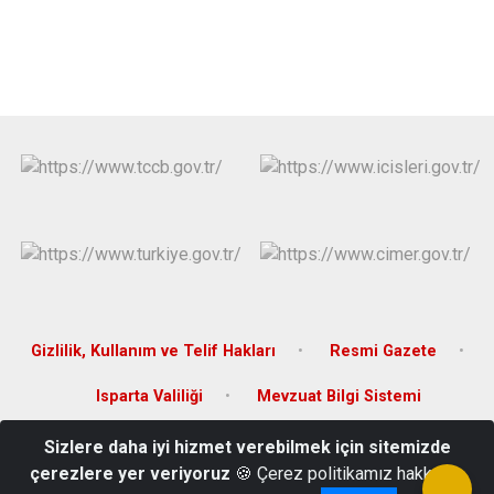
Gizlilik, Kullanım ve Telif Hakları
Resmi Gazete
Isparta Valiliği
Mevzuat Bilgi Sistemi
Sizlere daha iyi hizmet verebilmek için sitemizde
Cami Mah. Hükümet Konağı 32500 Eğirdir/ISPARTA
çerezlere yer veriyoruz
🍪 Çerez politikamız hakkında
02463114114