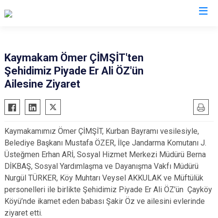
Isparta
Kaymakam Ömer ÇİMŞİT'ten
Şehidimiz Piyade Er Ali ÖZ'ün
Atabey
Senirkent
Ailesine Ziyaret
Eğirdir
Sütçüler
Gelendost
Uluborlu
Gönen
Yalvaç
Kaymakamımız Ömer ÇİMŞİT, Kurban Bayramı vesilesiyle,
Keçiborlu
Yenişarbademli
Belediye Başkanı Mustafa ÖZER, İlçe Jandarma Komutanı J.
Şarkikaraağaç
Aksu
Üsteğmen Erhan ARİ, Sosyal Hizmet Merkezi Müdürü Berna
DİKBAŞ, Sosyal Yardımlaşma ve Dayanışma Vakfı Müdürü
Nurgül TÜRKER, Köy Muhtarı Veysel AKKULAK ve Müftülük
personelleri ile birlikte Şehidimiz Piyade Er Ali ÖZ’ün Çayköy
Köyü’nde ikamet eden babası Şakir Öz ve ailesini evlerinde
ziyaret etti.