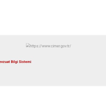
Yenişarbademli
ç
Aksu
vzuat Bilgi Sistemi