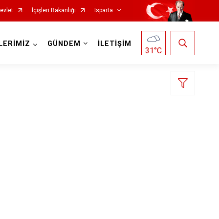
evlet
İçişleri Bakanlığı
Isparta
LERİMİZ
GÜNDEM
İLETİŞİM
31
°C
Senirkent
Sütçüler
Uluborlu
Yalvaç