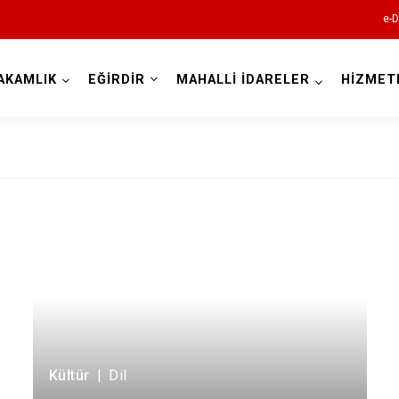
e-D
AKAMLIK
EĞİRDİR
MAHALLİ İDARELER
HİZMET
Isparta
Atabey
Eğirdir
Gelendost
Kültür
|
Dil
Gönen