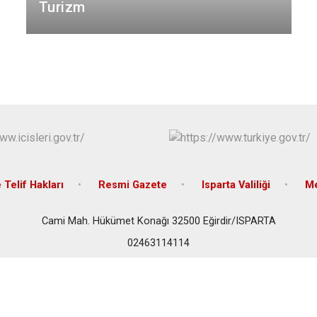
Turizm
Keçiborlu
Şarkikaraağa
e Telif Hakları
Resmi Gazete
Isparta Valiliği
Me
Cami Mah. Hükümet Konağı 32500 Eğirdir/ISPARTA
02463114114