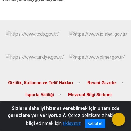
Gizlilik, Kullanım ve Telif Hakları
Resmi Gazete
Isparta Valiliği
Mevzuat Bilgi Sistemi
Sizlere daha iyi hizmet verebilmek için sitemizde
Cami Mah. Hükümet Konağı 32500 Eğirdir/ISPARTA
çerezlere yer veriyoruz
🍪 Çerez politikamız hakkında
02463114114
bilgi edinmek için
tıklayınız
Kabul et