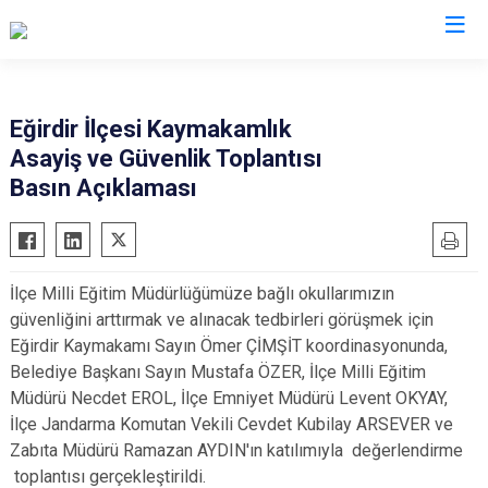
Isparta
Eğirdir İlçesi Kaymakamlık
Asayiş ve Güvenlik Toplantısı
Atabey
Senirkent
Basın Açıklaması
Eğirdir
Sütçüler
Gelendost
Uluborlu
Gönen
Yalvaç
İlçe Milli Eğitim Müdürlüğümüze bağlı okullarımızın
Keçiborlu
Yenişarbademli
güvenliğini arttırmak ve alınacak tedbirleri görüşmek için
Şarkikaraağaç
Aksu
Eğirdir Kaymakamı Sayın Ömer ÇİMŞİT koordinasyonunda,
Belediye Başkanı Sayın Mustafa ÖZER, İlçe Milli Eğitim
Müdürü Necdet EROL, İlçe Emniyet Müdürü Levent OKYAY,
İlçe Jandarma Komutan Vekili Cevdet Kubilay ARSEVER ve
Zabıta Müdürü Ramazan AYDIN'ın katılımıyla değerlendirme
toplantısı gerçekleştirildi.